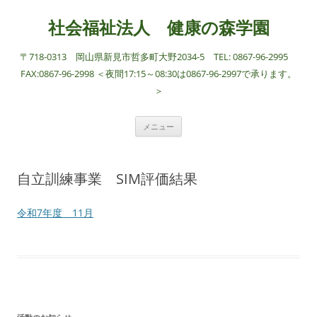
社会福祉法人 健康の森学園
〒718-0313 岡山県新見市哲多町大野2034-5 TEL: 0867-96-2995
FAX:0867-96-2998 ＜夜間17:15～08:30は0867-96-2997で承ります。
＞
コ
メニュー
ン
テ
ン
ツ
へ
自立訓練事業 SIM評価結果
ス
キ
ッ
プ
令和7年度 11月