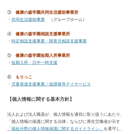
③
健康の森学園共同生活援助事業所
・
共同生活援助事業
（グループホーム）
④
健康の森学園相談支援事業所
・
特定相談支援事業・障害児相談支援事業
⑤
健康の森学園短期入所事業所
・
短期入所・日中一時支援
⑥
もりっこ
・
児童発達支援事業／放課後等デイサービス
【個人情報に関する基本方針】
法人および法人職員が、個人情報を適切に取り扱うにあたり、
「個人情報の保護に関する法律」ならびに厚生労働省が示す
「福祉分野の個人情報保護に関するガイドライン」
を遵守し、