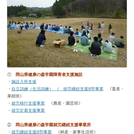
①
岡山県健康の森学園障害者支援施設
・
施設入所支援
・
自立訓練（生活訓練） / 就労継続支援B型事業
《畜産・
果樹班》
・
就労移行支援事業
《農産・園芸班》
・
就労定着支援事業
②
岡山県健康の森学園就労継続支援事業所
・
就労継続支援B型事業
《林産・家事生活班》