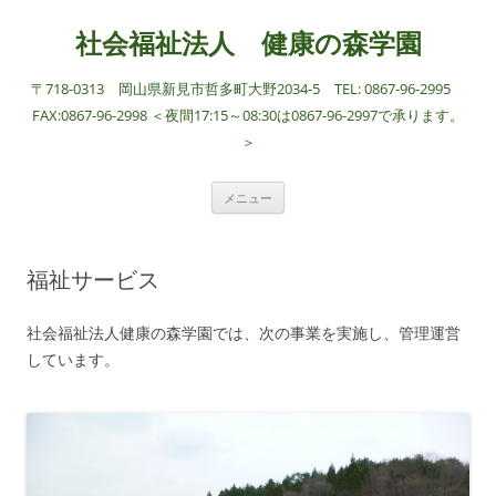
社会福祉法人 健康の森学園
〒718-0313 岡山県新見市哲多町大野2034-5 TEL: 0867-96-2995
FAX:0867-96-2998 ＜夜間17:15～08:30は0867-96-2997で承ります。
＞
コ
メニュー
ン
テ
ン
ツ
へ
福祉サービス
ス
キ
ッ
プ
社会福祉法人健康の森学園では、次の事業を実施し、管理運営
しています。