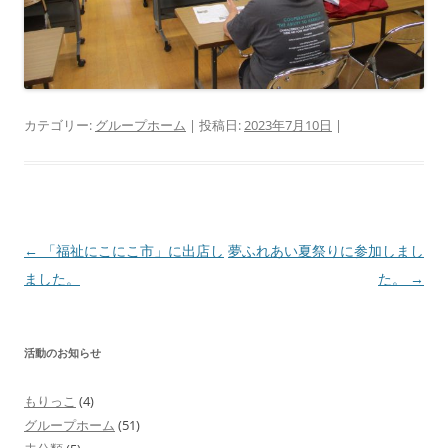
カテゴリー:
グループホーム
| 投稿日:
2023年7月10日
|
投
←
「福祉にこにこ市」に出店し
夢ふれあい夏祭りに参加しまし
稿
ました。
た。
→
ナ
ビ
活動のお知らせ
ゲ
ー
もりっこ
(4)
シ
グループホーム
(51)
ョ