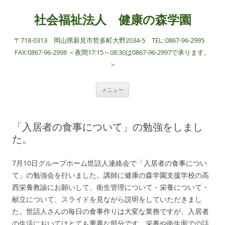
社会福祉法人 健康の森学園
〒718-0313 岡山県新見市哲多町大野2034-5 TEL: 0867-96-2995
FAX:0867-96-2998 ＜夜間17:15～08:30は0867-96-2997で承ります。
＞
コ
メニュー
ン
テ
ン
ツ
へ
「入居者の食事について」の勉強をしまし
ス
キ
た。
ッ
プ
7月10日グループホーム世話人連絡会で「入居者の食事につい
て」の勉強会を行いました。講師に健康の森学園支援学校の高
西栄養教諭にお願いして、衛生管理について・栄養について・
献立について、スライドを見ながら説明をしていただきまし
た。世話人さんの毎日の食事作りは大変な業務ですが、入居者
の生活においてはとても重要な部分です。栄養や衛生面での話