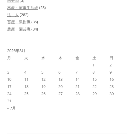
未分類
(5)
林産・家事生活班
(23)
ン
法 人
(282)
畜産・果樹班
(35)
農産・園芸班
(34)
2026年8月
月
火
水
木
金
土
日
1
2
3
4
5
6
7
8
9
10
11
12
13
14
15
16
17
18
19
20
21
22
23
24
25
26
27
28
29
30
31
« 7月