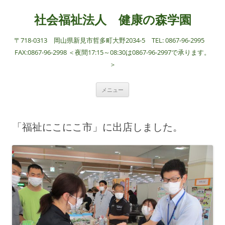
社会福祉法人 健康の森学園
〒718-0313 岡山県新見市哲多町大野2034-5 TEL: 0867-96-2995
FAX:0867-96-2998 ＜夜間17:15～08:30は0867-96-2997で承ります。
＞
コ
メニュー
ン
テ
ン
ツ
へ
「福祉にこにこ市」に出店しました。
ス
キ
ッ
プ