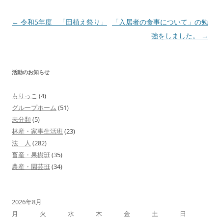
投
←
令和5年度 「田植え祭り」
「入居者の食事について」の勉
稿
強をしました。
→
ナ
ビ
活動のお知らせ
ゲ
ー
もりっこ
(4)
シ
グループホーム
(51)
ョ
未分類
(5)
林産・家事生活班
(23)
ン
法 人
(282)
畜産・果樹班
(35)
農産・園芸班
(34)
2026年8月
月
火
水
木
金
土
日