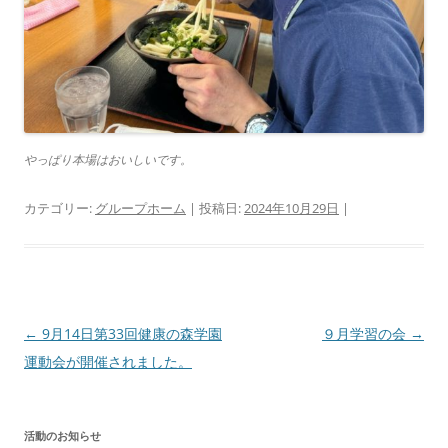
やっぱり本場はおいしいです。
カテゴリー:
グループホーム
| 投稿日:
2024年10月29日
|
投
←
9月14日第33回健康の森学園
９月学習の会
→
稿
運動会が開催されました。
ナ
ビ
活動のお知らせ
ゲ