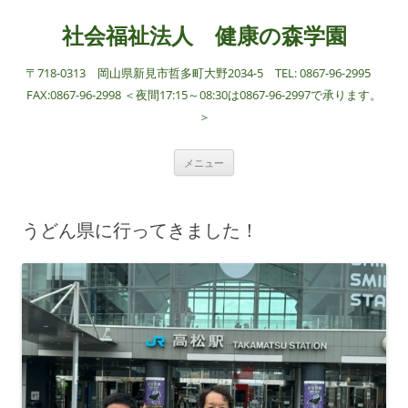
社会福祉法人 健康の森学園
〒718-0313 岡山県新見市哲多町大野2034-5 TEL: 0867-96-2995
FAX:0867-96-2998 ＜夜間17:15～08:30は0867-96-2997で承ります。
＞
コ
メニュー
ン
テ
ン
ツ
へ
うどん県に行ってきました！
ス
キ
ッ
プ