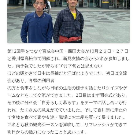
第12回手をつなぐ育成会中国・四国大会が10月２６日・２７日
と香川県高松市で開催され、新見友情の会から2名が参加しまし
た。雨予報でしたが降らず10月下旬とは思えない
ほどの暖かさで日中は長袖だと汗ばむようでした。初日は交流
会があり、各県の利用者
の方と食事をしながら日頃の生活の様子を話したりクイズやゲ
ームなどをして交流ができました。2日目はまず開会式があり、
その後に分科会「自分らしく暮らす」をテーマに話し合いが行
われ、たくさんの意見がでていました。そして香川県に来たの
で名物を食べて家や友達・職場にお土産を買って帰りました。
２名とも秋の観光シーズンを満喫して、リフレッシュができて
明日からの活力になったことと思います。