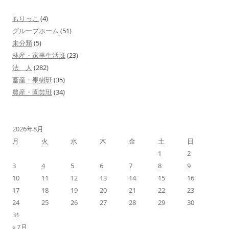
ー
もりっこ
(4)
シ
グループホーム
(51)
ョ
未分類
(5)
林産・家事生活班
(23)
ン
法 人
(282)
畜産・果樹班
(35)
農産・園芸班
(34)
2026年8月
月
火
水
木
金
土
日
1
2
3
4
5
6
7
8
9
10
11
12
13
14
15
16
17
18
19
20
21
22
23
24
25
26
27
28
29
30
31
« 7月