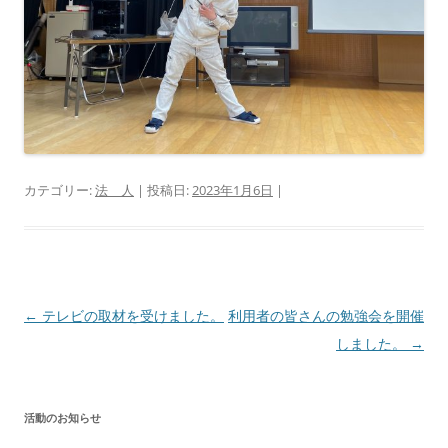
カテゴリー:
法 人
| 投稿日:
2023年1月6日
|
投
←
テレビの取材を受けました。
利用者の皆さんの勉強会を開催
稿
しました。
→
ナ
ビ
活動のお知らせ
ゲ