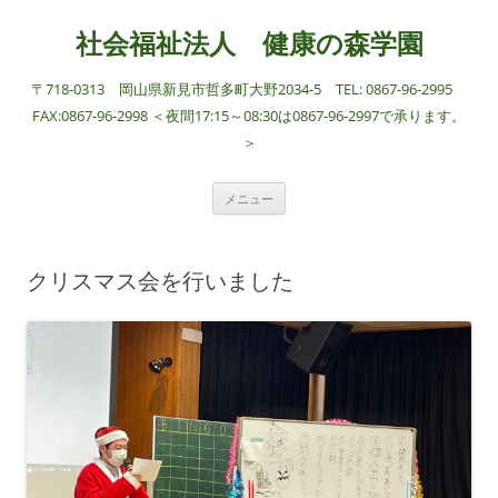
社会福祉法人 健康の森学園
〒718-0313 岡山県新見市哲多町大野2034-5 TEL: 0867-96-2995
FAX:0867-96-2998 ＜夜間17:15～08:30は0867-96-2997で承ります。
＞
コ
メニュー
ン
テ
ン
ツ
へ
クリスマス会を行いました
ス
キ
ッ
プ