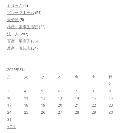
ー
もりっこ
(4)
シ
グループホーム
(51)
ョ
未分類
(5)
林産・家事生活班
(23)
ン
法 人
(282)
畜産・果樹班
(35)
農産・園芸班
(34)
2026年8月
月
火
水
木
金
土
日
1
2
3
4
5
6
7
8
9
10
11
12
13
14
15
16
17
18
19
20
21
22
23
24
25
26
27
28
29
30
31
« 7月