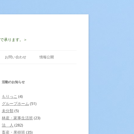
-2997で承ります。＞
お問い合わせ
情報公開
活動のお知らせ
もりっこ
(4)
グループホーム
(51)
未分類
(5)
林産・家事生活班
(23)
法 人
(282)
畜産・果樹班
(35)