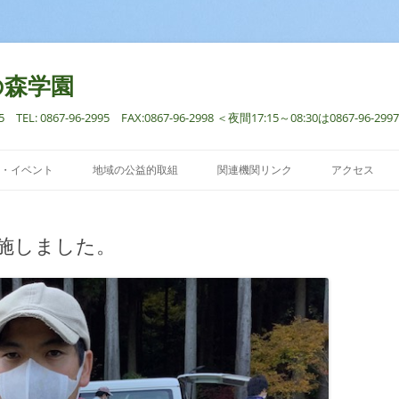
の森学園
: 0867-96-2995 FAX:0867-96-2998 ＜夜間17:15～08:30は0867-96
コ
ン
・イベント
地域の公益的取組
関連機関リンク
アクセス
テ
ン
ツ
へ
ス
施しました。
キ
ッ
プ