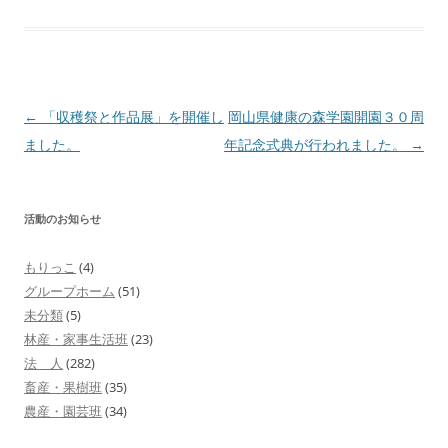
投
←
「収穫祭と作品展」を開催し
岡山県健康の森学園開園３０周
稿
ました。
年記念式典が行われました。
→
ナ
ビ
活動のお知らせ
ゲ
ー
もりっこ
(4)
シ
グループホーム
(51)
ョ
未分類
(5)
林産・家事生活班
(23)
ン
法 人
(282)
畜産・果樹班
(35)
農産・園芸班
(34)