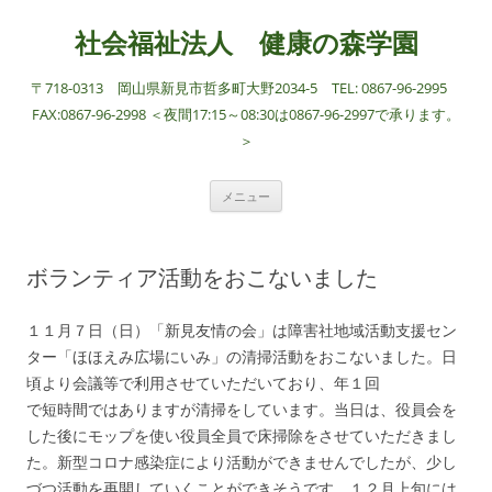
社会福祉法人 健康の森学園
〒718-0313 岡山県新見市哲多町大野2034-5 TEL: 0867-96-2995
FAX:0867-96-2998 ＜夜間17:15～08:30は0867-96-2997で承ります。
＞
コ
メニュー
ン
テ
ン
ツ
へ
ボランティア活動をおこないました
ス
キ
ッ
プ
１１月７日（日）「新見友情の会」は障害社地域活動支援セン
ター「ほほえみ広場にいみ」の清掃活動をおこないました。日
頃より会議等で利用させていただいており、年１回
で短時間ではありますが清掃をしています。当日は、役員会を
した後にモップを使い役員全員で床掃除をさせていただきまし
た。新型コロナ感染症により活動ができませんでしたが、少し
づつ活動を再開していくことができそうです。１２月上旬には