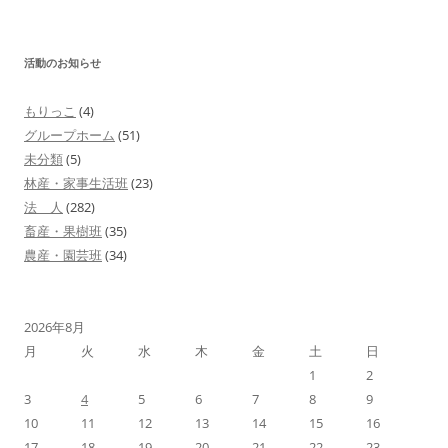
ビ
ゲ
活動のお知らせ
ー
シ
もりっこ
(4)
ョ
グループホーム
(51)
ン
未分類
(5)
林産・家事生活班
(23)
法 人
(282)
畜産・果樹班
(35)
農産・園芸班
(34)
2026年8月
月
火
水
木
金
土
日
1
2
3
4
5
6
7
8
9
10
11
12
13
14
15
16
17
18
19
20
21
22
23