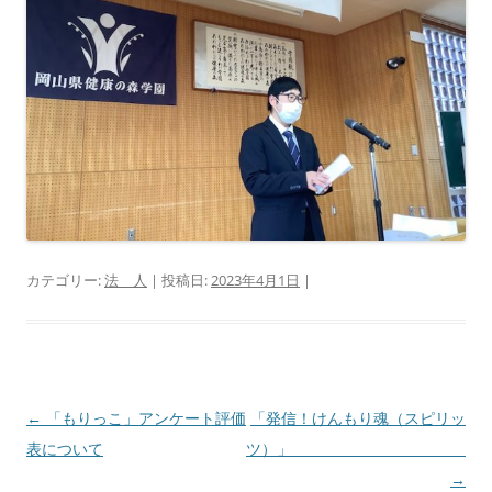
カテゴリー:
法 人
| 投稿日:
2023年4月1日
|
投
←
「もりっこ」アンケート評価
「発信！けんもり魂（スピリッ
稿
表について
ナ
→