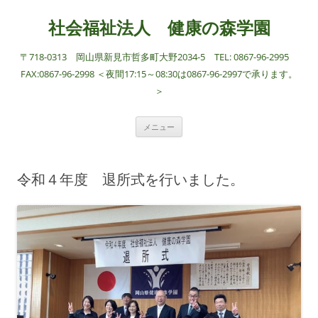
社会福祉法人 健康の森学園
〒718-0313 岡山県新見市哲多町大野2034-5 TEL: 0867-96-2995
FAX:0867-96-2998 ＜夜間17:15～08:30は0867-96-2997で承ります。
＞
コ
メニュー
ン
テ
ン
ツ
へ
令和４年度 退所式を行いました。
ス
キ
ッ
プ