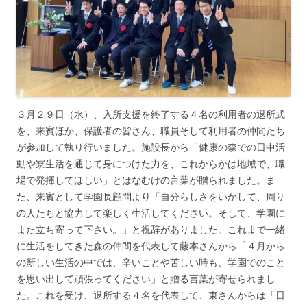
３月２９日（水）、入所支援を終了する４名の利用者の退所式
を、来賓ほか、保護者の皆さん、職員そして利用者の仲間たち
が参加して執り行いました。施設長から「健康の森での日中活
動や寮生活を通じて身につけた力を、これからかは地域で、職
場で発揮してほしい」とはなむけの言葉が贈られました。ま
た、来賓として学園長顧問より「自分らしさをいかして、周り
の人たちと協力して楽しく生活してください。そして、学園に
また立ち寄って下さい。」と祝辞がありました。これまで一緒
に生活をしてきた森の仲間を代表して藤本さんから「４月から
の新しい生活の中では、辛いことや苦しい時も、学園でのこと
を思い出して頑張ってください」と贈る言葉が寄せられまし
た。これを受け、退所する４名を代表して、東さんからは「日