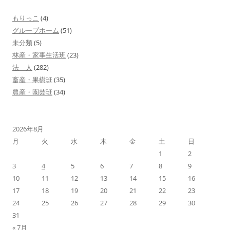
ー
もりっこ
(4)
シ
グループホーム
(51)
ョ
未分類
(5)
林産・家事生活班
(23)
ン
法 人
(282)
畜産・果樹班
(35)
農産・園芸班
(34)
2026年8月
月
火
水
木
金
土
日
1
2
3
4
5
6
7
8
9
10
11
12
13
14
15
16
17
18
19
20
21
22
23
24
25
26
27
28
29
30
31
« 7月