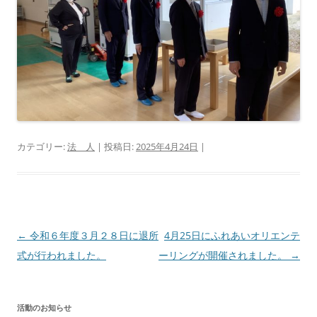
カテゴリー:
法 人
| 投稿日:
2025年4月24日
|
投
←
令和６年度３月２８日に退所
4月25日にふれあいオリエンテ
稿
式が行われました。
ーリングが開催されました。
→
ナ
ビ
活動のお知らせ
ゲ