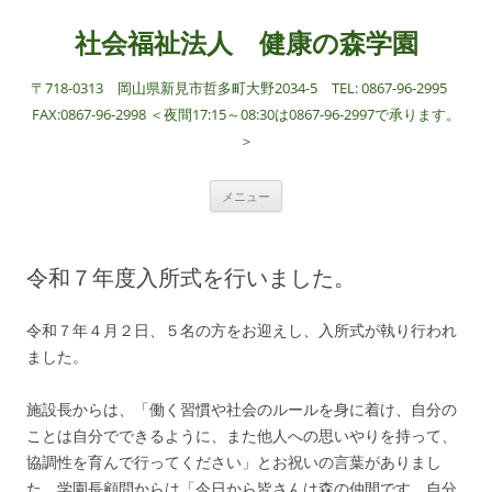
社会福祉法人 健康の森学園
〒718-0313 岡山県新見市哲多町大野2034-5 TEL: 0867-96-2995
FAX:0867-96-2998 ＜夜間17:15～08:30は0867-96-2997で承ります。
＞
コ
メニュー
ン
テ
ン
ツ
へ
令和７年度入所式を行いました。
ス
キ
ッ
プ
令和７年４月２日、５名の方をお迎えし、入所式が執り行われ
ました。
施設長からは、「働く習慣や社会のルールを身に着け、自分の
ことは自分でできるように、また他人への思いやりを持って、
協調性を育んで行ってください」とお祝いの言葉がありまし
た。学園長顧問からは「今日から皆さんは森の仲間です。自分