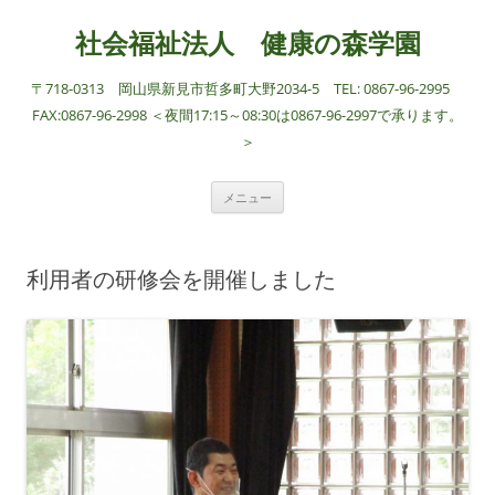
社会福祉法人 健康の森学園
〒718-0313 岡山県新見市哲多町大野2034-5 TEL: 0867-96-2995
FAX:0867-96-2998 ＜夜間17:15～08:30は0867-96-2997で承ります。
＞
コ
メニュー
ン
テ
ン
ツ
へ
利用者の研修会を開催しました
ス
キ
ッ
プ