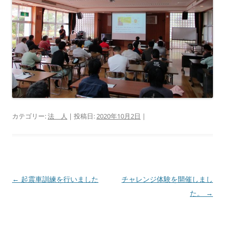
カテゴリー:
法 人
| 投稿日:
2020年10月2日
|
投
←
起震車訓練を行いました
チャレンジ体験を開催しまし
稿
た。
→
ナ
ビ