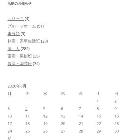
活動のお知らせ
ゲ
ー
もりっこ
(4)
シ
グループホーム
(51)
ョ
未分類
(5)
林産・家事生活班
(23)
ン
法 人
(282)
畜産・果樹班
(35)
農産・園芸班
(34)
2026年8月
月
火
水
木
金
土
日
1
2
3
4
5
6
7
8
9
10
11
12
13
14
15
16
17
18
19
20
21
22
23
24
25
26
27
28
29
30
31