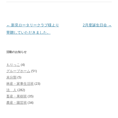
投
←
新見ロータリークラブ様より
2月度誕生日会
→
稿
寄贈していただきました。
ナ
ビ
活動のお知らせ
ゲ
ー
もりっこ
(4)
シ
グループホーム
(51)
ョ
未分類
(5)
林産・家事生活班
(23)
ン
法 人
(282)
畜産・果樹班
(35)
農産・園芸班
(34)