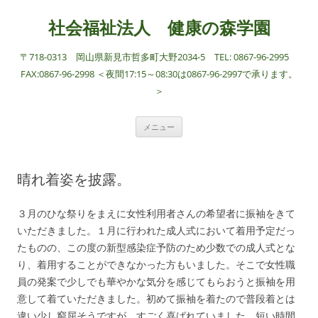
社会福祉法人 健康の森学園
〒718-0313 岡山県新見市哲多町大野2034-5 TEL: 0867-96-2995
FAX:0867-96-2998 ＜夜間17:15～08:30は0867-96-2997で承ります。
＞
コ
メニュー
ン
テ
ン
ツ
へ
晴れ着姿を披露。
ス
キ
ッ
プ
３月のひな祭りをまえに女性利用者さんの希望者に振袖をきて
いただきました。１月に行われた成人式において着用予定だっ
たものの、この度の新型感染症予防のため少数での成人式とな
り、着用することができなかった方もいました。そこで女性職
員の発案で少しでも華やかな気分を感じてもらおうと振袖を用
意して着ていただきました。初めて振袖を着たので普段着とは
違い少し窮屈そうですが、すごく喜ばれていました。短い時間