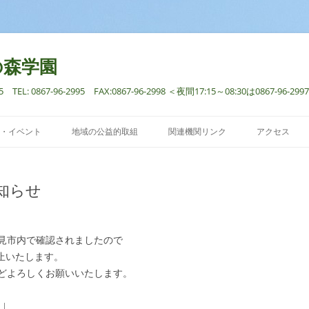
の森学園
: 0867-96-2995 FAX:0867-96-2998 ＜夜間17:15～08:30は0867-96
コ
ン
・イベント
地域の公益的取組
関連機関リンク
アクセス
テ
ン
ツ
へ
ス
知らせ
キ
ッ
プ
見市内で確認されましたので
休止いたします。
どよろしくお願いいたします。
|