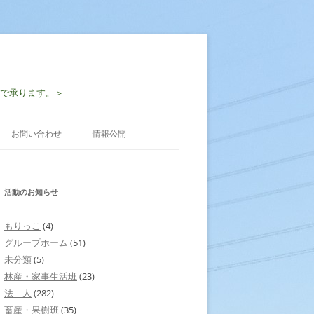
-2997で承ります。＞
お問い合わせ
情報公開
活動のお知らせ
もりっこ
(4)
グループホーム
(51)
未分類
(5)
林産・家事生活班
(23)
法 人
(282)
畜産・果樹班
(35)