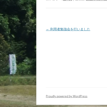
投
←
利用者勉強会を行いました
稿
ナ
ビ
ゲ
ー
シ
ョ
ン
Proudly powered by WordPress