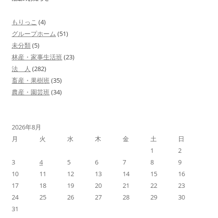
ビ
ゲ
もりっこ
(4)
ー
グループホーム
(51)
シ
未分類
(5)
林産・家事生活班
(23)
ョ
法 人
(282)
ン
畜産・果樹班
(35)
農産・園芸班
(34)
2026年8月
月
火
水
木
金
土
日
1
2
3
4
5
6
7
8
9
10
11
12
13
14
15
16
17
18
19
20
21
22
23
24
25
26
27
28
29
30
31