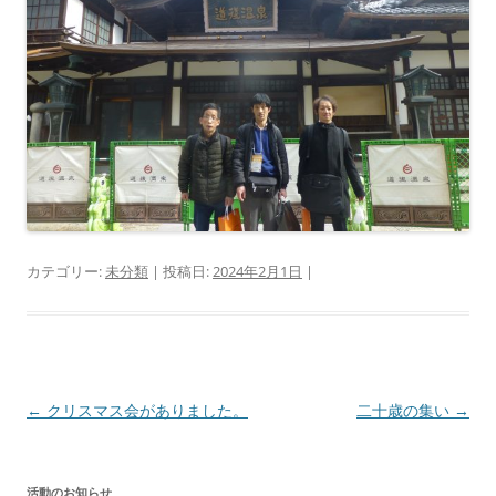
カテゴリー:
未分類
| 投稿日:
2024年2月1日
|
投
←
クリスマス会がありました。
二十歳の集い
→
稿
ナ
活動のお知らせ