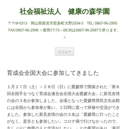
社会福祉法人 健康の森学園
〒718-0313 岡山県新見市哲多町大野2034-5 TEL: 0867-96-2995
FAX:0867-96-2998 ＜夜間17:15～08:30は0867-96-2997で承ります。
＞
コ
メニュー
ン
テ
ン
ツ
へ
育成会全国大会に参加してきました
ス
キ
ッ
プ
１月２７日（土）～２８日（日）に愛媛県で開催された「第８
回全国手をつなぐ育成会連合会全国大会愛媛大会」に新見友情
の会の３名が参加しました。会場となった愛媛県県民文化会館
には全国から参加者が集い、２日間に渡って研修や交流ができ
ました。参加した新見友情の会の３名は「愛媛県に行ったこと
がなく、是非とも参加したい。コロナ禍で行けなかったので、
久しぶりに他県の人と交流がしたい。」との希望があり、瀬戸