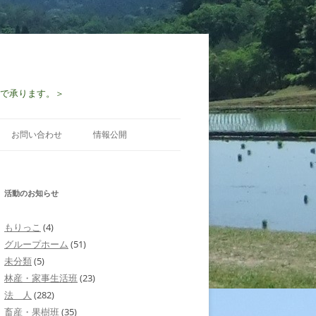
-2997で承ります。＞
お問い合わせ
情報公開
活動のお知らせ
もりっこ
(4)
グループホーム
(51)
未分類
(5)
林産・家事生活班
(23)
法 人
(282)
畜産・果樹班
(35)