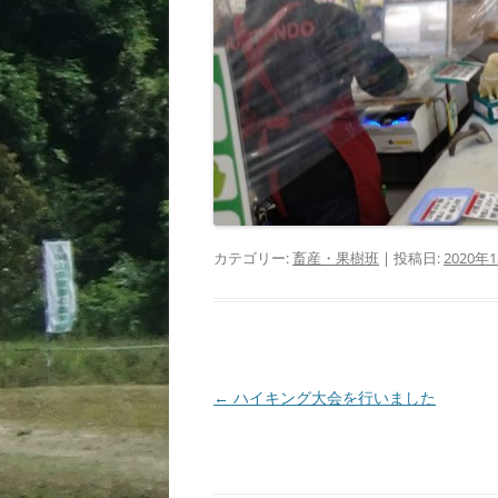
カテゴリー:
畜産・果樹班
| 投稿日:
2020年
投
←
ハイキング大会を行いました
稿
ナ
ビ