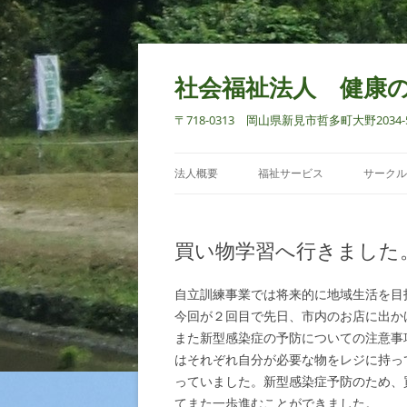
社会福祉法人 健康
〒718-0313 岡山県新見市哲多町大野2034-5 TEL
法人概要
福祉サービス
サークル
買い物学習へ行きました
自立訓練事業では将来的に地域生活を目
今回が２回目で先日、市内のお店に出か
また新型感染症の予防についての注意事
はそれぞれ自分が必要な物をレジに持っ
っていました。新型感染症予防のため、
てまた一歩進むことができました。