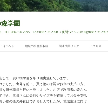
の森学園
: 0867-96-2995 FAX:0867-96-2998 ＜夜間17:15～08:30は0867-96
コ
ン
・イベント
地域の公益的取組
関連機関リンク
アクセス
テ
ン
ツ
へ
ス
。
キ
ッ
プ
指して、買い物学習を年３回実施しています。
けました。出発を前に、買う物の確認やお金の支払い方、
項を担当職員と行い出発しました。お店で利用者の皆さん
て行き、店員さんに金額やサイズ等を確認してお金を支払
買い物の後の外食はできませんでしたが、地域生活に向け