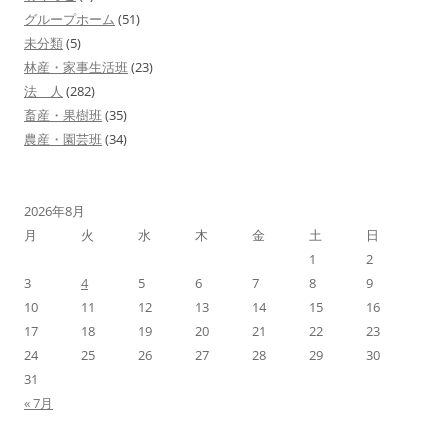
シ
グループホーム
(51)
ョ
未分類
(5)
林産・家事生活班
(23)
ン
法 人
(282)
畜産・果樹班
(35)
農産・園芸班
(34)
2026年8月
月
火
水
木
金
土
日
1
2
3
4
5
6
7
8
9
10
11
12
13
14
15
16
17
18
19
20
21
22
23
24
25
26
27
28
29
30
31
« 7月