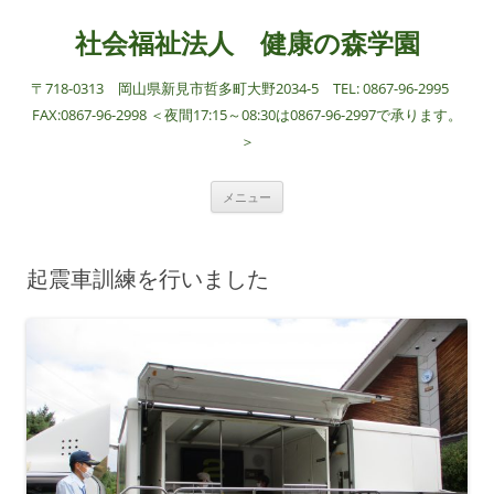
社会福祉法人 健康の森学園
〒718-0313 岡山県新見市哲多町大野2034-5 TEL: 0867-96-2995
FAX:0867-96-2998 ＜夜間17:15～08:30は0867-96-2997で承ります。
＞
コ
メニュー
ン
テ
ン
ツ
へ
起震車訓練を行いました
ス
キ
ッ
プ