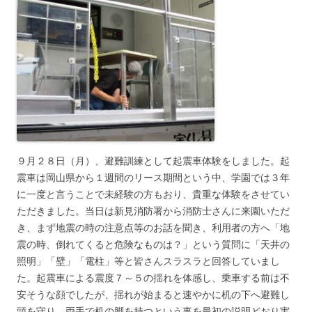
９月２８日（月）、避難訓練として起震車体験をしました。起
震車は岡山県から１週間のリース期間という中、学園では３年
に一度と言うことで未経験の方もおり、貴重な体験をさせてい
ただきました。当日は新見消防署から消防士さんに来園いただ
き、まず地震の時の注意点等のお話を聞き、利用者の方へ「地
震の時、倒れてくると危険なものは？」という質問に「天井の
照明」「壁」「電柱」等と皆さんスラスラと回答していまし
た。起震車による震度７～５の揺れを体感し、乗車する前は不
安そうな顔でしたが、揺れが始まると速やかに机の下へ避難し
頭を守り、両手で机の脚を持つという事を最初の説明どおり実