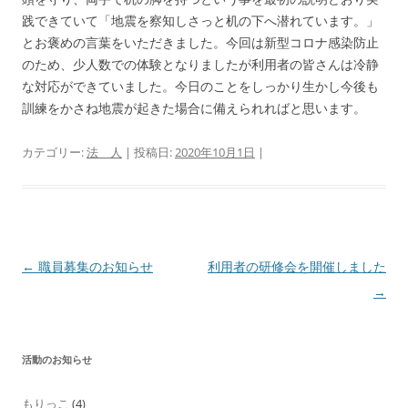
践できていて「地震を察知しさっと机の下へ潜れています。」
とお褒めの言葉をいただきました。今回は新型コロナ感染防止
のため、少人数での体験となりましたが利用者の皆さんは冷静
な対応ができていました。今日のことをしっかり生かし今後も
訓練をかさね地震が起きた場合に備えられればと思います。
カテゴリー:
法 人
| 投稿日:
2020年10月1日
|
投
←
職員募集のお知らせ
利用者の研修会を開催しました
稿
→
ナ
ビ
活動のお知らせ
ゲ
ー
もりっこ
(4)