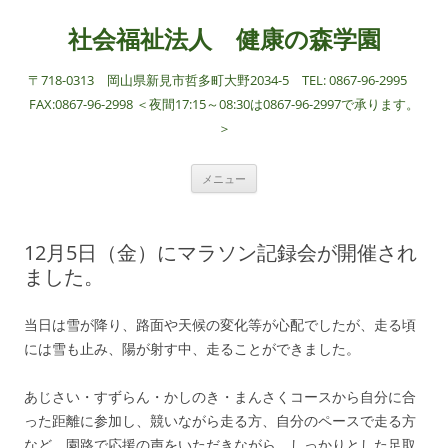
社会福祉法人 健康の森学園
〒718-0313 岡山県新見市哲多町大野2034-5 TEL: 0867-96-2995
FAX:0867-96-2998 ＜夜間17:15～08:30は0867-96-2997で承ります。
＞
コ
メニュー
ン
テ
ン
ツ
へ
12月5日（金）にマラソン記録会が開催され
ス
キ
ました。
ッ
プ
当日は雪が降り、路面や天候の変化等が心配でしたが、走る頃
には雪も止み、陽が射す中、走ることができました。
あじさい・すずらん・かしのき・まんさくコースから自分に合
った距離に参加し、競いながら走る方、自分のペースで走る方
など、園路で応援の声をいただきながら、しっかりとした足取