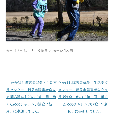
カテゴリー:
法 人
| 投稿日:
2025年12月27日
|
投
←
たかはし障害者就業・生活支
たかはし障害者就業・生活支援
稿
援センター、新見市障害者自立
センター、新見市障害者自立支
ナ
支援協議会主催の「第一回 働
援協議会主催の「第二回 働く
ビ
くためのチャレンジ講座in新
ためのチャレンジ講座 IN 新
ゲ
見」に参加しました。
見」に参加しました。
→