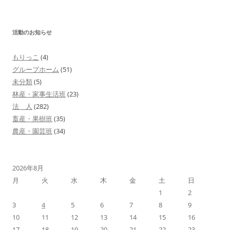
ー
シ
活動のお知らせ
ョ
ン
もりっこ
(4)
グループホーム
(51)
未分類
(5)
林産・家事生活班
(23)
法 人
(282)
畜産・果樹班
(35)
農産・園芸班
(34)
2026年8月
月
火
水
木
金
土
日
1
2
3
4
5
6
7
8
9
10
11
12
13
14
15
16
17
18
19
20
21
22
23