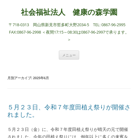
社会福祉法人 健康の森学園
〒718-0313 岡山県新見市哲多町大野2034-5 TEL: 0867-96-2995
FAX:0867-96-2998 ＜夜間17:15～08:30は0867-96-2997で承ります。
＞
コ
メニュー
ン
テ
ン
ツ
へ
月別アーカイブ:
2025年6月
ス
キ
ッ
プ
５月２３日、令和７年度田植え祭りが開催さ
れました。
５月２３日（金）に、令和７年度田植え祭りが晴天の元で開催
されました。今年の田植え祭りには、例年以上に多くの来賓を