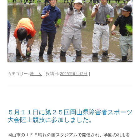
カテゴリー:
法 人
| 投稿日:
2025年6月12日
|
５月１１日に第２５回岡山県障害者スポーツ
大会陸上競技に参加しました。
岡山市のＪＦＥ晴れの国スタジアムで開催され、学園の利用者