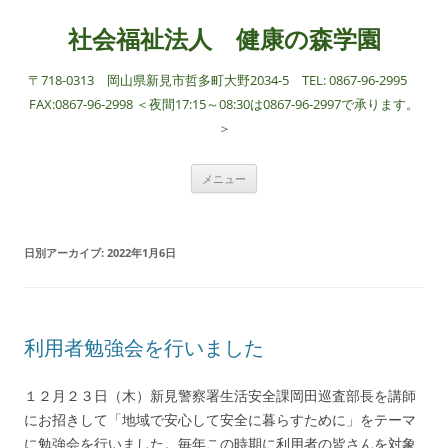
社会福祉法人 健康の森学園
〒718-0313 岡山県新見市哲多町大野2034-5 TEL: 0867-96-2995
FAX:0867-96-2998 ＜夜間17:15～08:30は0867-96-2997で承ります。
＞
コ
メニュー
ン
テ
ン
ツ
へ
日別アーカイブ:
2022年1月6日
ス
キ
ッ
プ
利用者勉強会を行いました
１２月２３日（木）新見警察署生活安全課岡田巡査部長を講師
にお招きして「地域で安心して安全に暮らすために」をテーマ
に勉強会を行いました。毎年この時期に利用者の皆さんを対象