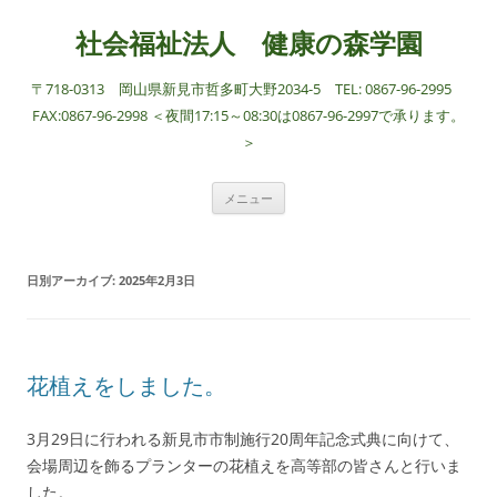
社会福祉法人 健康の森学園
〒718-0313 岡山県新見市哲多町大野2034-5 TEL: 0867-96-2995
FAX:0867-96-2998 ＜夜間17:15～08:30は0867-96-2997で承ります。
＞
コ
メニュー
ン
テ
ン
ツ
へ
日別アーカイブ:
2025年2月3日
ス
キ
ッ
プ
花植えをしました。
3月29日に行われる新見市市制施行20周年記念式典に向けて、
会場周辺を飾るプランターの花植えを高等部の皆さんと行いま
した。