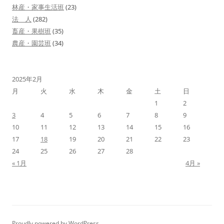
林産・家事生活班
(23)
法 人
(282)
畜産・果樹班
(35)
農産・園芸班
(34)
2025年2月
月
火
水
木
金
土
日
1
2
3
4
5
6
7
8
9
10
11
12
13
14
15
16
17
18
19
20
21
22
23
24
25
26
27
28
« 1月
4月 »
Proudly powered by WordPress