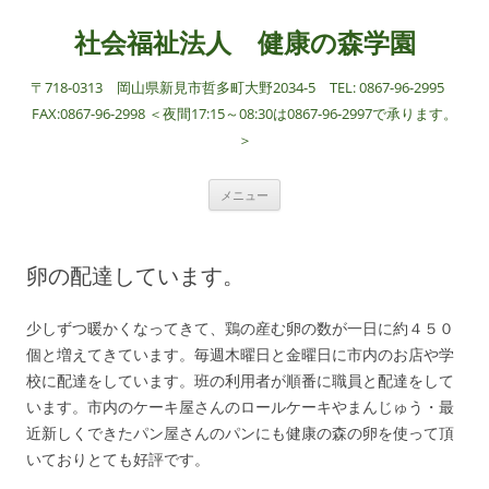
社会福祉法人 健康の森学園
〒718-0313 岡山県新見市哲多町大野2034-5 TEL: 0867-96-2995
FAX:0867-96-2998 ＜夜間17:15～08:30は0867-96-2997で承ります。
＞
コ
メニュー
ン
テ
ン
ツ
へ
卵の配達しています。
ス
キ
ッ
プ
少しずつ暖かくなってきて、鶏の産む卵の数が一日に約４５０
個と増えてきています。毎週木曜日と金曜日に市内のお店や学
校に配達をしています。班の利用者が順番に職員と配達をして
います。市内のケーキ屋さんのロールケーキやまんじゅう・最
近新しくできたパン屋さんのパンにも健康の森の卵を使って頂
いておりとても好評です。