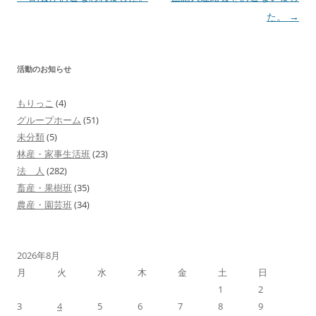
稿
た。
→
ナ
ビ
活動のお知らせ
ゲ
ー
もりっこ
(4)
シ
グループホーム
(51)
ョ
未分類
(5)
林産・家事生活班
(23)
ン
法 人
(282)
畜産・果樹班
(35)
農産・園芸班
(34)
2026年8月
月
火
水
木
金
土
日
1
2
3
4
5
6
7
8
9