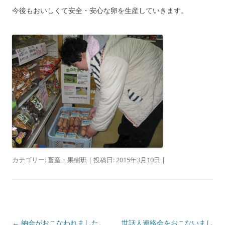
今後もおいしくて安全・安心な卵を生産していきます。
カテゴリー:
畜産・果樹班
| 投稿日:
2015年3月10日
|
投
←
納会がおこなわれました。
世話人連絡会をおこないまし