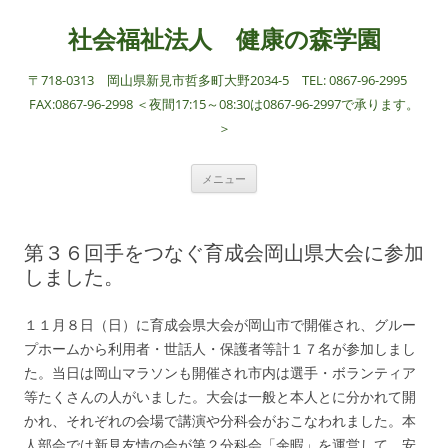
社会福祉法人 健康の森学園
〒718-0313 岡山県新見市哲多町大野2034-5 TEL: 0867-96-2995
FAX:0867-96-2998 ＜夜間17:15～08:30は0867-96-2997で承ります。
＞
コ
メニュー
ン
テ
ン
ツ
へ
第３６回手をつなぐ育成会岡山県大会に参加
ス
キ
しました。
ッ
プ
１１月８日（日）に育成会県大会が岡山市で開催され、グルー
プホームから利用者・世話人・保護者等計１７名が参加しまし
た。当日は岡山マラソンも開催され市内は選手・ボランティア
等たくさんの人がいました。大会は一般と本人とに分かれて開
かれ、それぞれの会場で講演や分科会がおこなわれました。本
人部会では新見友情の会が第２分科会「余暇」を運営して、安