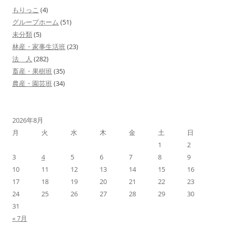
ー
もりっこ
(4)
シ
グループホーム
(51)
ョ
未分類
(5)
林産・家事生活班
(23)
ン
法 人
(282)
畜産・果樹班
(35)
農産・園芸班
(34)
2026年8月
月
火
水
木
金
土
日
1
2
3
4
5
6
7
8
9
10
11
12
13
14
15
16
17
18
19
20
21
22
23
24
25
26
27
28
29
30
31
« 7月