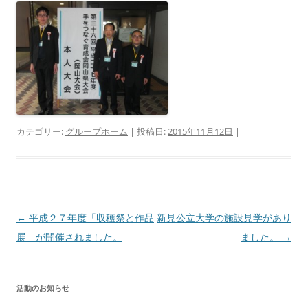
カテゴリー:
グループホーム
| 投稿日:
2015年11月12日
|
投
←
平成２７年度「収穫祭と作品
新見公立大学の施設見学があり
稿
展」が開催されました。
ました。
→
ナ
ビ
活動のお知らせ
ゲ