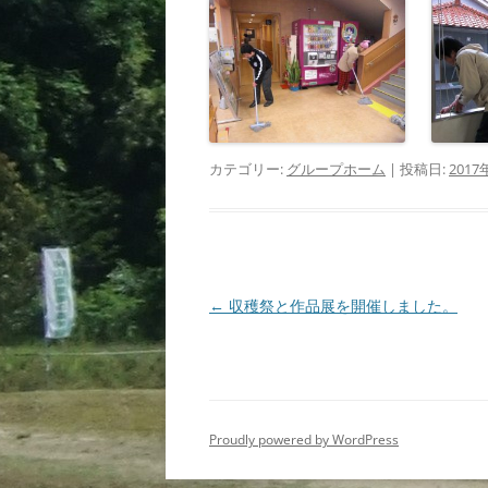
カテゴリー:
グループホーム
| 投稿日:
2017
投
←
収穫祭と作品展を開催しました。
稿
ナ
ビ
ゲ
Proudly powered by WordPress
ー