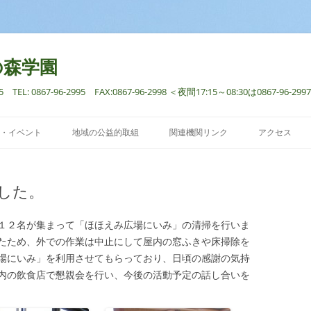
の森学園
: 0867-96-2995 FAX:0867-96-2998 ＜夜間17:15～08:30は0867-96
コ
ン
・イベント
地域の公益的取組
関連機関リンク
アクセス
テ
ン
ツ
へ
ス
した。
キ
ッ
プ
１２名が集まって「ほほえみ広場にいみ」の清掃を行いま
たため、外での作業は中止にして屋内の窓ふきや床掃除を
場にいみ」を利用させてもらっており、日頃の感謝の気持
内の飲食店で懇親会を行い、今後の活動予定の話し合いを