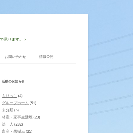
-2997で承ります。＞
お問い合わせ
情報公開
活動のお知らせ
もりっこ
(4)
グループホーム
(51)
未分類
(5)
林産・家事生活班
(23)
法 人
(282)
畜産・果樹班
(35)