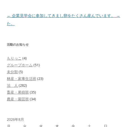
投
←
企業見学会に参加してきまし
卵をたくさん産んでいます。
→
稿
た。
ナ
ビ
活動のお知らせ
ゲ
ー
もりっこ
(4)
シ
グループホーム
(51)
ョ
未分類
(5)
林産・家事生活班
(23)
ン
法 人
(282)
畜産・果樹班
(35)
農産・園芸班
(34)
2026年8月
月
火
水
木
金
土
日