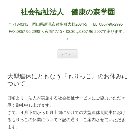
社会福祉法人 健康の森学園
〒718-0313 岡山県新見市哲多町大野2034-5 TEL: 0867-96-2995
FAX:0867-96-2998 ＜夜間17:15～08:30は0867-96-2997で承ります。
＞
コ
メニュー
ン
テ
ン
ツ
へ
大型連休にともなう『もりっこ』のお休みに
ス
キ
ついて。
ッ
プ
日頃より、法人が実施する社会福祉サービスにご協力いただき
厚く御礼申し上げます。
さて、４月下旬から５月上旬にかけての大型連休期間中におけ
るもりっこの休業について下記の通り、ご案内させていただき
ます。