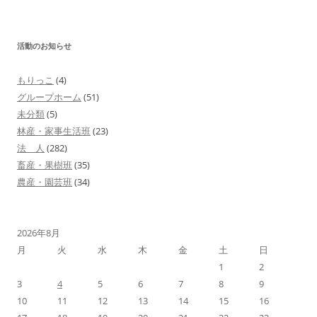
ナ
ビ
活動のお知らせ
ゲ
ー
もりっこ
(4)
シ
グループホーム
(51)
ョ
未分類
(5)
林産・家事生活班
(23)
ン
法 人
(282)
畜産・果樹班
(35)
農産・園芸班
(34)
2026年8月
月
火
水
木
金
土
日
1
2
3
4
5
6
7
8
9
10
11
12
13
14
15
16