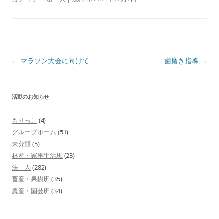
投
←
マラソン大会に向けて
歯磨き指導
→
稿
ナ
活動のお知らせ
ビ
ゲ
もりっこ
(4)
ー
グループホーム
(51)
シ
未分類
(5)
林産・家事生活班
(23)
ョ
法 人
(282)
ン
畜産・果樹班
(35)
農産・園芸班
(34)