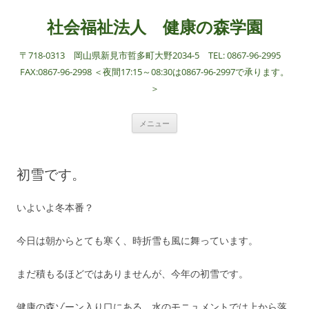
社会福祉法人 健康の森学園
〒718-0313 岡山県新見市哲多町大野2034-5 TEL: 0867-96-2995
FAX:0867-96-2998 ＜夜間17:15～08:30は0867-96-2997で承ります。
＞
コ
メニュー
ン
テ
ン
ツ
へ
初雪です。
ス
キ
ッ
プ
いよいよ冬本番？
今日は朝からとても寒く、時折雪も風に舞っています。
まだ積もるほどではありませんが、今年の初雪です。
健康の森ゾーン入り口にある、水のモニュメントでは上から落