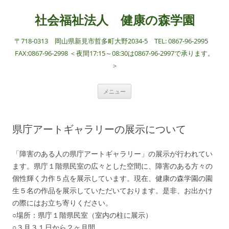
社会福祉法人 健康の森学園
〒718-0313 岡山県新見市哲多町大野2034-5 TEL: 0867-96-2995
FAX:0867-96-2998 ＜夜間17:15～08:30は0867-96-2997で承ります。
＞
コ
メニュー
ン
テ
ン
ツ
へ
県庁アートギャラリーの展示について
ス
キ
ッ
プ
「障害のある人の県庁アートギャラリー」の展示が行われてい
ます。県庁１階県民室の広々とした空間に、障害のある方々の
個性輝く力作５点を展示しています。現在、健康の森学園の園
生５名の作品を展示していただいております。是非、お出かけ
の際にはお立ち寄りください。
○場所：県庁１階県民室（室内の柱に展示）
○３月３１日から２ヶ月間