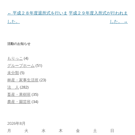
投
←
平成２８年度退所式を行いま
平成２９年度入所式が行われま
稿
した。
した。
→
ナ
ビ
活動のお知らせ
ゲ
ー
もりっこ
(4)
シ
グループホーム
(51)
ョ
未分類
(5)
林産・家事生活班
(23)
ン
法 人
(282)
畜産・果樹班
(35)
農産・園芸班
(34)
2026年8月
月
火
水
木
金
土
日