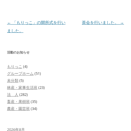
投
←
「もりっこ」の開所式を行い
茶会を行いました。
→
稿
ました。
ナ
ビ
活動のお知らせ
ゲ
ー
もりっこ
(4)
シ
グループホーム
(51)
ョ
未分類
(5)
林産・家事生活班
(23)
ン
法 人
(282)
畜産・果樹班
(35)
農産・園芸班
(34)
2026年8月