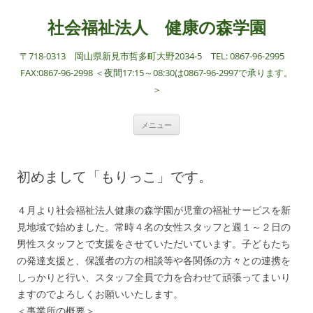
社会福祉法人 健康の森学園
〒718-0313 岡山県新見市哲多町大野2034-5 TEL: 0867-96-2995
FAX:0867-96-2998 ＜夜間17:15～08:30は0867-96-2997で承ります。
＞
コ
メニュー
ン
テ
ン
ツ
へ
初めまして「もりっこ」です。
ス
キ
ッ
プ
４月より社会福祉法人健康の森学園が児童の福祉サービスを新
見地域で始めました。常時４名の女性スタッフと週１～２日の
男性スタッフとで支援をさせていただいています。子どもたち
の発達支援と、保護者の方の相談等や各関係の方々との連携を
しっかりと行い、スタッフ全員で力を合わせて頑張ってまいり
ますのでよろしくお願いいたします。
＜事業所の概要＞