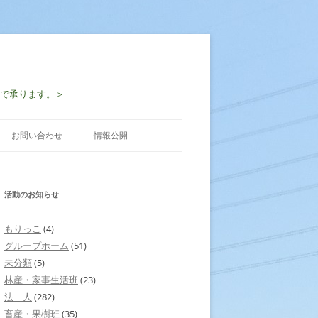
-2997で承ります。＞
お問い合わせ
情報公開
活動のお知らせ
もりっこ
(4)
グループホーム
(51)
未分類
(5)
林産・家事生活班
(23)
法 人
(282)
畜産・果樹班
(35)