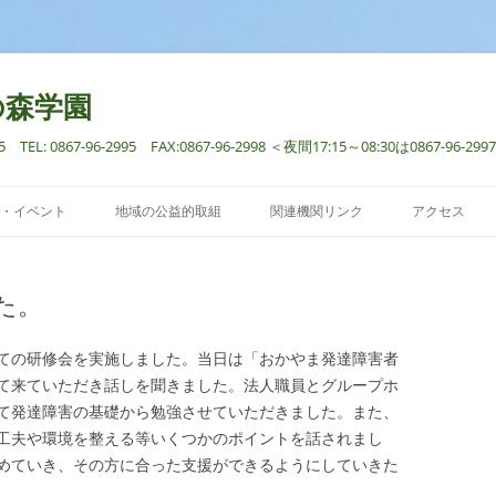
の森学園
: 0867-96-2995 FAX:0867-96-2998 ＜夜間17:15～08:30は0867-96
コ
ン
・イベント
地域の公益的取組
関連機関リンク
アクセス
テ
ン
ツ
へ
ス
た。
キ
ッ
プ
ての研修会を実施しました。当日は「おかやま発達障害者
て来ていただき話しを聞きました。法人職員とグループホ
て発達障害の基礎から勉強させていただきました。また、
工夫や環境を整える等いくつかのポイントを話されまし
めていき、その方に合った支援ができるようにしていきた