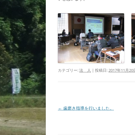
カテゴリー:
法 人
| 投稿日:
2017年11月20
投
←
歯磨き指導を行いました。
稿
ナ
ビ