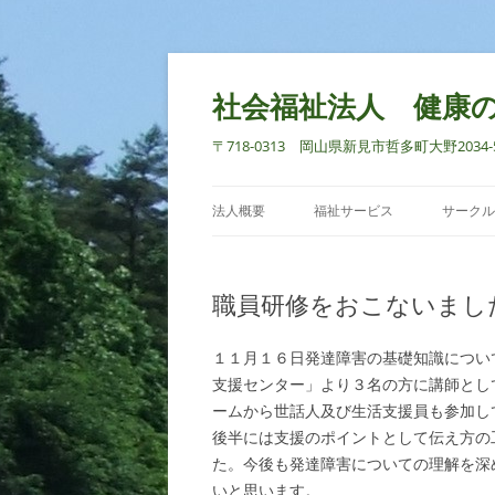
社会福祉法人 健康
〒718-0313 岡山県新見市哲多町大野2034-5 TEL
法人概要
福祉サービス
サークル
職員研修をおこないまし
１１月１６日発達障害の基礎知識につい
支援センター」より３名の方に講師とし
ームから世話人及び生活支援員も参加し
後半には支援のポイントとして伝え方の
た。今後も発達障害についての理解を深
いと思います。