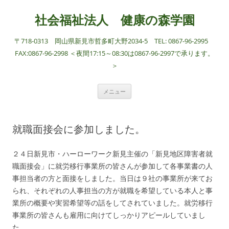
社会福祉法人 健康の森学園
〒718-0313 岡山県新見市哲多町大野2034-5 TEL: 0867-96-2995
FAX:0867-96-2998 ＜夜間17:15～08:30は0867-96-2997で承ります。
＞
コ
メニュー
ン
テ
ン
ツ
へ
就職面接会に参加しました。
ス
キ
ッ
プ
２４日新見市・ハーローワーク新見主催の「新見地区障害者就
職面接会」に就労移行事業所の皆さんが参加して各事業書の人
事担当者の方と面接をしました。当日は９社の事業所が来てお
られ、それぞれの人事担当の方が就職を希望している本人と事
業所の概要や実習希望等の話をしてされていました。就労移行
事業所の皆さんも雇用に向けてしっかりアピールしていまし
た。