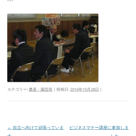
カテゴリー:
農産・園芸班
| 投稿日:
2016年10月28日
|
投
←
自立へ向けて頑張っていま
ビジネスマナー講座に参加しま
稿
す。
した。
→