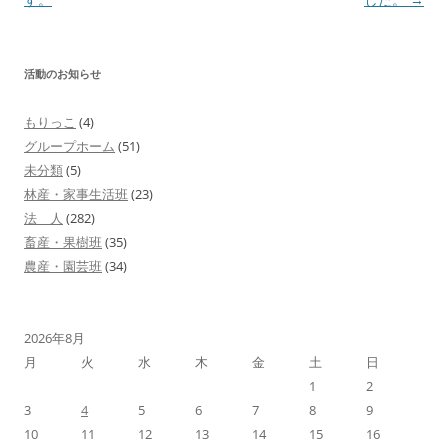
ナ
ビ
活動のお知らせ
ゲ
ー
もりっこ
(4)
シ
グループホーム
(51)
ョ
未分類
(5)
林産・家事生活班
(23)
ン
法 人
(282)
畜産・果樹班
(35)
農産・園芸班
(34)
2026年8月
月
火
水
木
金
土
日
1
2
3
4
5
6
7
8
9
10
11
12
13
14
15
16