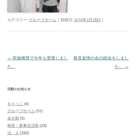
カテゴリー:
グループホーム
| 投稿日:
2016年3月28日
|
投
←
乾燥椎茸で今年も受賞しまし
新見友情の会の総会をしまし
稿
た。
た。
→
ナ
ビ
活動のお知らせ
ゲ
ー
もりっこ
(4)
シ
グループホーム
(51)
ョ
未分類
(5)
林産・家事生活班
(23)
ン
法 人
(282)