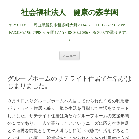
社会福祉法人 健康の森学園
〒718-0313 岡山県新見市哲多町大野2034-5 TEL: 0867-96-2995
FAX:0867-96-2998 ＜夜間17:15～08:30は0867-96-2997で承ります。
＞
コ
メニュー
ン
テ
ン
ツ
へ
グループホームのサテライト住居で生活がは
ス
キ
じまりました。
ッ
プ
３月１日よりグループホームへ入居しておられた２名の利用者
がサテライト住居へ移り、単身生活を目指して生活をスタート
しました。サテライト住居は新たなグループホームの支援形態
の１つであり、一人で暮らしたいというニーズに応え本体住居
との連携を前提として一人暮らしに近い状態で生活をするとこ
ろです。この度、一般就労されておられる２名の利用者の方が