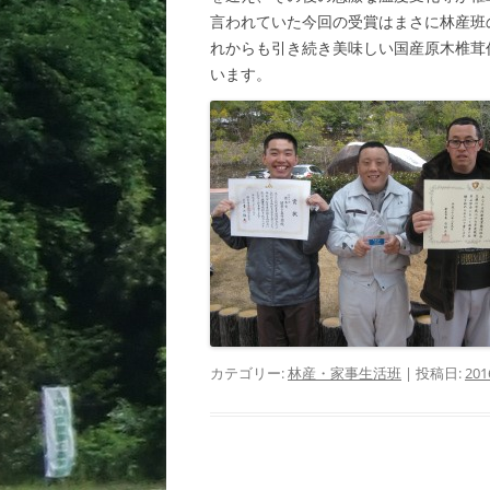
言われていた今回の受賞はまさに林産班
れからも引き続き美味しい国産原木椎茸
います。
カテゴリー:
林産・家事生活班
| 投稿日:
20