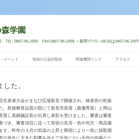
の森学園
: 0867-96-2995 FAX:0867-96-2998 ＜夜間17:15～08:30は0867-96
コ
ン
・イベント
地域の公益的取組
関連機関リンク
アクセス
テ
ン
ツ
へ
ス
ました。
キ
ッ
プ
芸生産者大会がまなび広場新見で開催され、林産班の乾燥
た。乾燥椎茸品質の部にて新見市長賞（最優秀賞）と岡山
受賞し真鍋施設長が出席し表彰を受けました。審査は審査
基づき、審査項目に従って形状の良否・色や光沢・商品価
ます。昨年の３月の気温の上昇と降雨により一気に採取期
茸の発生に大きな影響を与えて近年にない不作の作柄だと