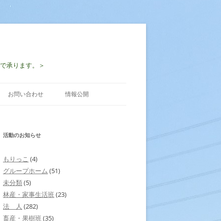
-2997で承ります。＞
お問い合わせ
情報公開
活動のお知らせ
もりっこ
(4)
グループホーム
(51)
未分類
(5)
林産・家事生活班
(23)
法 人
(282)
畜産・果樹班
(35)