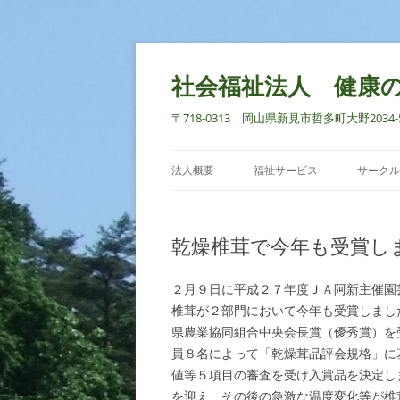
社会福祉法人 健康
〒718-0313 岡山県新見市哲多町大野2034-5 TEL
法人概要
福祉サービス
サークル
乾燥椎茸で今年も受賞し
２月９日に平成２７年度ＪＡ阿新主催園
椎茸が２部門において今年も受賞しまし
県農業協同組合中央会長賞（優秀賞）を
員８名によって「乾燥茸品評会規格」に
値等５項目の審査を受け入賞品を決定し
を迎え、その後の急激な温度変化等が椎