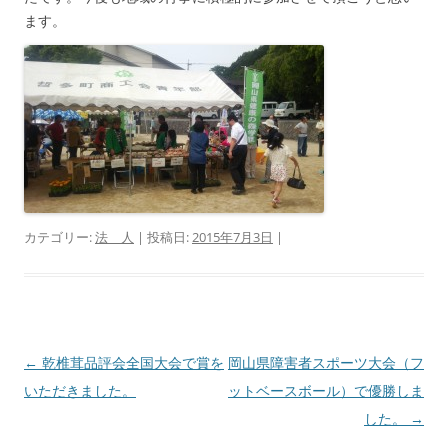
ます。
カテゴリー:
法 人
| 投稿日:
2015年7月3日
|
投
←
乾椎茸品評会全国大会で賞を
岡山県障害者スポーツ大会（フ
稿
いただきました。
ットベースボール）で優勝しま
ナ
した。
→
ビ