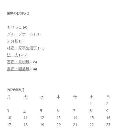
ゲ
活動のお知らせ
ー
シ
もりっこ
(4)
ョ
グループホーム
(51)
ン
未分類
(5)
林産・家事生活班
(23)
法 人
(282)
畜産・果樹班
(35)
農産・園芸班
(34)
2026年8月
月
火
水
木
金
土
日
1
2
3
4
5
6
7
8
9
10
11
12
13
14
15
16
17
18
19
20
21
22
23