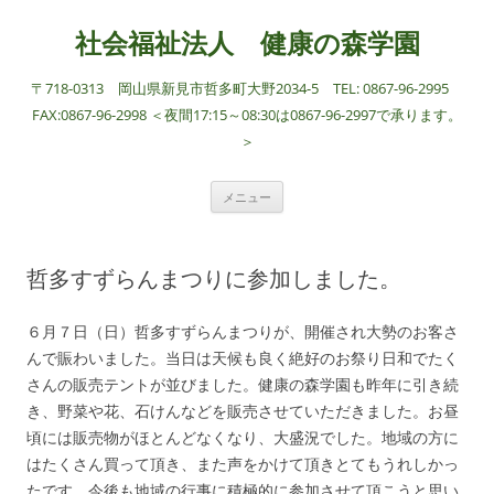
社会福祉法人 健康の森学園
〒718-0313 岡山県新見市哲多町大野2034-5 TEL: 0867-96-2995
FAX:0867-96-2998 ＜夜間17:15～08:30は0867-96-2997で承ります。
＞
コ
メニュー
ン
テ
ン
ツ
へ
哲多すずらんまつりに参加しました。
ス
キ
ッ
プ
６月７日（日）哲多すずらんまつりが、開催され大勢のお客さ
んで賑わいました。当日は天候も良く絶好のお祭り日和でたく
さんの販売テントが並びました。健康の森学園も昨年に引き続
き、野菜や花、石けんなどを販売させていただきました。お昼
頃には販売物がほとんどなくなり、大盛況でした。地域の方に
はたくさん買って頂き、また声をかけて頂きとてもうれしかっ
たです。今後も地域の行事に積極的に参加させて頂こうと思い