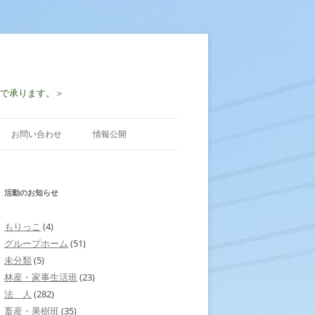
-2997で承ります。＞
お問い合わせ
情報公開
活動のお知らせ
もりっこ
(4)
グループホーム
(51)
未分類
(5)
林産・家事生活班
(23)
法 人
(282)
畜産・果樹班
(35)